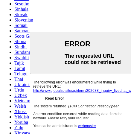
Sesotho
Sinhala
Slovak
Slovenian
Somali
Samoan
Scots Gaelic
Shona
Sindhi
Sundanese
Swahili
Tajik
Tamil
Telugu
Thai
Ukrainian
Urdu
Uzbek
Vietnamese
Welsh
Xhosa
Yiddish
Yoruba
Zulu
Kinyarwanda