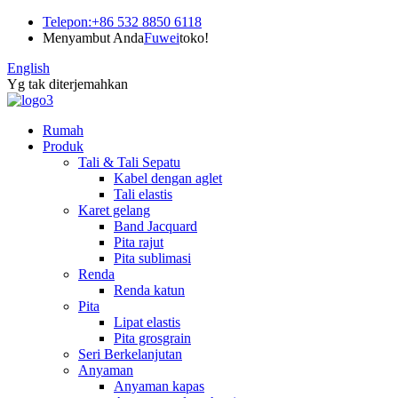
Telepon:
+86 532 8850 6118
Menyambut Anda
Fuwei
toko!
English
Yg tak diterjemahkan
Rumah
Produk
Tali & Tali Sepatu
Kabel dengan aglet
Tali elastis
Karet gelang
Band Jacquard
Pita rajut
Pita sublimasi
Renda
Renda katun
Pita
Lipat elastis
Pita grosgrain
Seri Berkelanjutan
Anyaman
Anyaman kapas