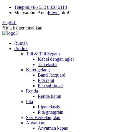
Telepon:
+86 532 8850 6118
Menyambut Anda
Fuwei
toko!
English
Yg tak diterjemahkan
Rumah
Produk
Tali & Tali Sepatu
Kabel dengan aglet
Tali elastis
Karet gelang
Band Jacquard
Pita rajut
Pita sublimasi
Renda
Renda katun
Pita
Lipat elastis
Pita grosgrain
Seri Berkelanjutan
Anyaman
Anyaman kapas