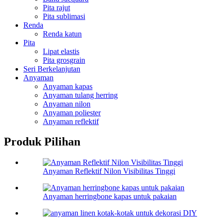
Pita rajut
Pita sublimasi
Renda
Renda katun
Pita
Lipat elastis
Pita grosgrain
Seri Berkelanjutan
Anyaman
Anyaman kapas
Anyaman tulang herring
Anyaman nilon
Anyaman poliester
Anyaman reflektif
Produk Pilihan
Anyaman Reflektif Nilon Visibilitas Tinggi
Anyaman herringbone kapas untuk pakaian