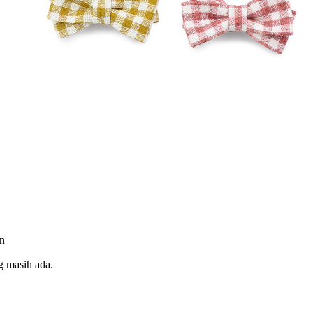
an
g masih ada.