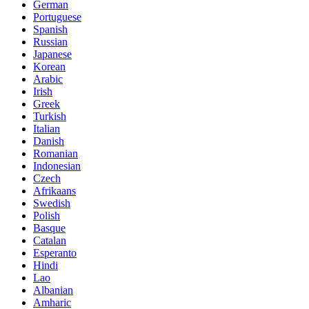
German
Portuguese
Spanish
Russian
Japanese
Korean
Arabic
Irish
Greek
Turkish
Italian
Danish
Romanian
Indonesian
Czech
Afrikaans
Swedish
Polish
Basque
Catalan
Esperanto
Hindi
Lao
Albanian
Amharic