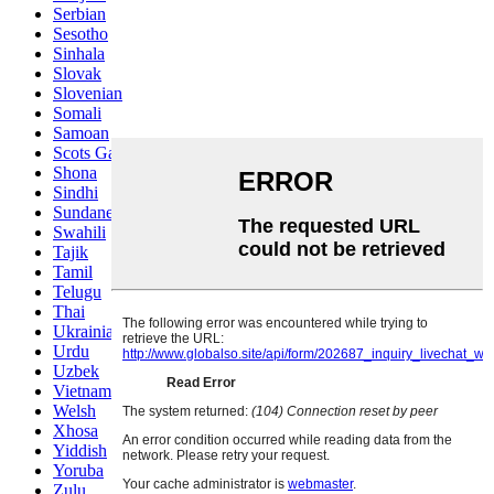
Serbian
Sesotho
Sinhala
Slovak
Slovenian
Somali
Samoan
Scots Gaelic
Shona
Sindhi
Sundanese
Swahili
Tajik
Tamil
Telugu
Thai
Ukrainian
Urdu
Uzbek
Vietnamese
Welsh
Xhosa
Yiddish
Yoruba
Zulu