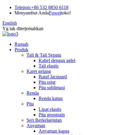
Telepon:
+86 532 8850 6118
Menyambut Anda
Fuwei
toko!
English
Yg tak diterjemahkan
Rumah
Produk
Tali & Tali Sepatu
Kabel dengan aglet
Tali elastis
Karet gelang
Band Jacquard
Pita rajut
Pita sublimasi
Renda
Renda katun
Pita
Lipat elastis
Pita grosgrain
Seri Berkelanjutan
Anyaman
Anyaman kapas