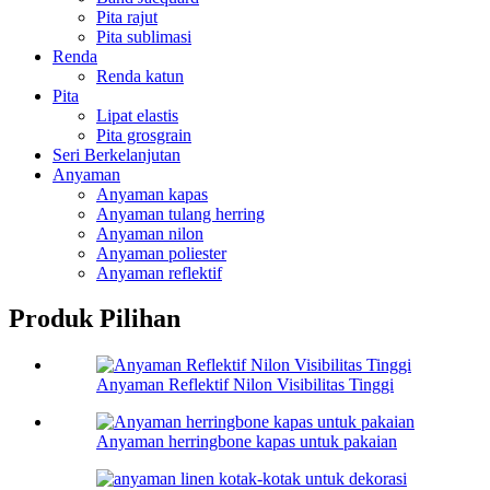
Pita rajut
Pita sublimasi
Renda
Renda katun
Pita
Lipat elastis
Pita grosgrain
Seri Berkelanjutan
Anyaman
Anyaman kapas
Anyaman tulang herring
Anyaman nilon
Anyaman poliester
Anyaman reflektif
Produk Pilihan
Anyaman Reflektif Nilon Visibilitas Tinggi
Anyaman herringbone kapas untuk pakaian